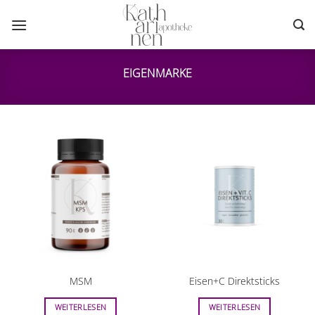
Zum
Inhalt
springen
EIGENMARKE
MSM
Eisen+C Direktsticks
WEITERLESEN
WEITERLESEN