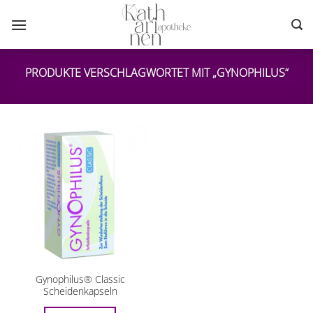
Zum
Inhalt
springen
PRODUKTE VERSCHLAGWORTET MIT „GYNOPHILUS“
Gynophilus® Classic
Scheidenkapseln