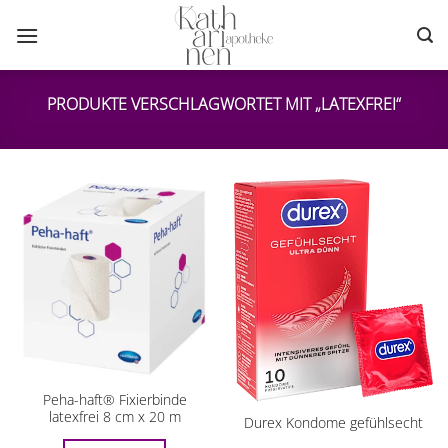
Zum
Inhalt
springen
PRODUKTE VERSCHLAGWORTET MIT „LATEXFREI“
Peha-haft® Fixierbinde
latexfrei 8 cm x 20 m
Durex Kondome gefühlsecht