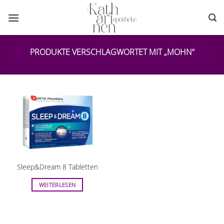
Zum
Inhalt
springen
PRODUKTE VERSCHLAGWORTET MIT „MOHN“
Sleep&Dream 8 Tabletten
WEITERLESEN