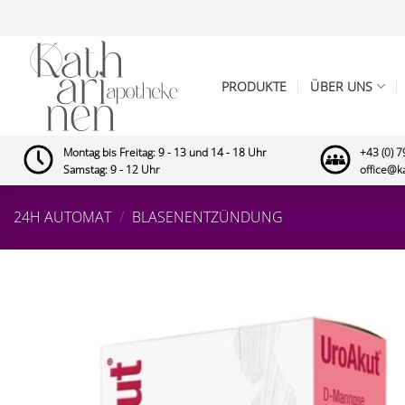
Zum
Inhalt
springen
PRODUKTE
ÜBER UNS
Montag bis Freitag: 9 - 13 und 14 - 18 Uhr
+43 (0) 
Samstag: 9 - 12 Uhr
office@k
24H AUTOMAT
/
BLASENENTZÜNDUNG