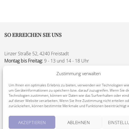
SO ERREICHEN SIE UNS
Linzer Straße 52, 4240 Freistadt
Montag bis Freitag:
9 - 13 und 14 - 18 Uhr
Samstag:
9 - 12 Uhr
Zustimmung verwalten
Telefon:
+43 (0) 7942 / 77832
Um Ihnen ein optimales Erlebnis zu bieten, verwenden wir Technologien wie
Fax:
+43 (0) 7942 / 77832-14
um Geräteinformationen zu speichern bzw. darauf zuzugreifen. Wenn Sie d
E-Mail:
office@katharinen-apotheke.at
Technologien zustimmen, können wir Daten wie das Surfverhalten oder eind
auf dieser Website verarbeiten. Wenn Sie Ihre Zustimmung nicht erteilen o
zurückziehen, können bestimmte Merkmale und Funktionen beeinträchtigt 
AKZEPTIEREN
ABLEHNEN
EINSTEL