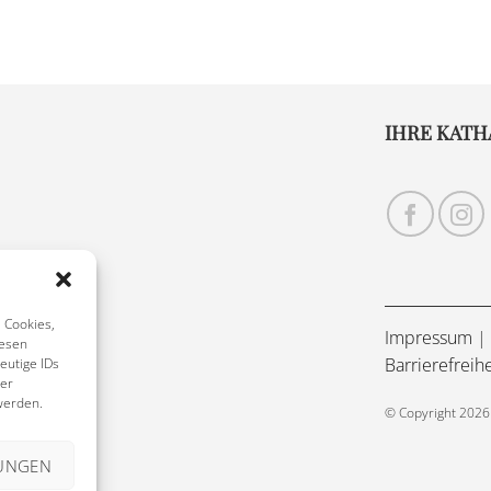
IHRE KATH
 Cookies,
Impressum
|
iesen
Barrierefreih
eutige IDs
der
werden.
© Copyright 2026 
LUNGEN